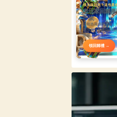
很久沒回來？這包是
老玩家回歸再
一次
回鍋會員專屬彩金，
惠頁面一鍵領取不用
客服。
領回歸禮 →