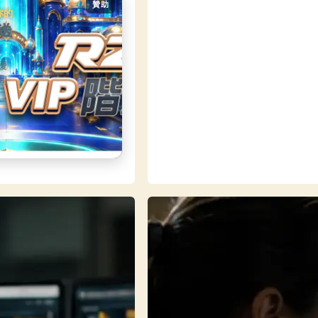
贊助
你的
送
優
問