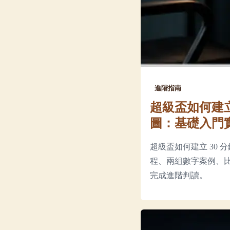
進階指南
超級盃如何建立
圖：基礎入門
超級盃如何建立 30 
程、兩組數字案例、比
完成進階判讀。