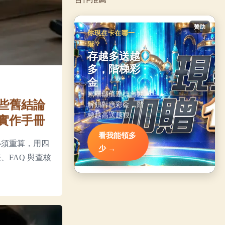
贊助
你現在卡在哪一
階？
存越多送越
多，階梯彩
金
累積儲值達標自動
些舊結論
解鎖對應彩金，階
梯越高送越狠。
實作手冊
看我能領多
必須重算，用四
少 →
FAQ 與查核