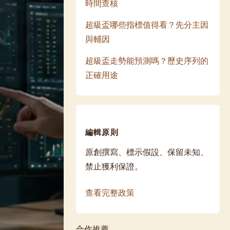
時間查核
超級盃哪些指標值得看？先分主因
與輔因
超級盃走勢能預測嗎？歷史序列的
正確用途
編輯原則
原創撰寫、標示假設、保留未知、
禁止獲利保證。
查看完整政策
合作推薦