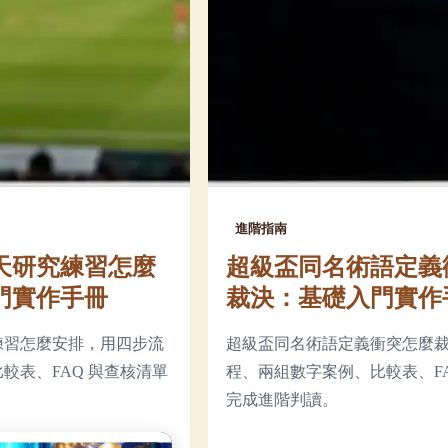
進階指南
天研究練習怎麼
超級盃同名術語定義
門實作手冊
裁決：基礎入門實作
練習怎麼安排，用四步流
超級盃同名術語定義衝突怎麼
較表、FAQ 與查核清單
程、兩組數字案例、比較表、FA
完成進階判讀。