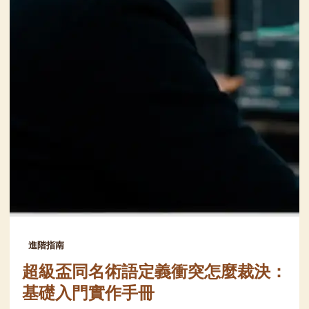
進階指南
超級盃同名術語定義衝突怎麼裁決：
基礎入門實作手冊