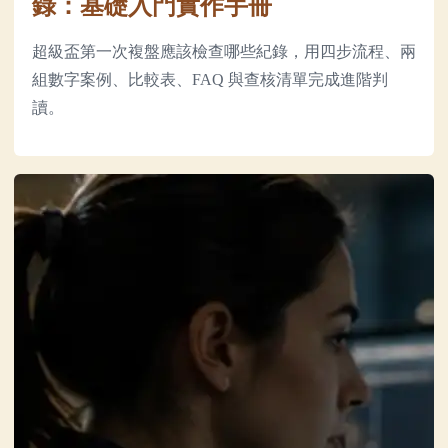
錄：基礎入門實作手冊
超級盃第一次複盤應該檢查哪些紀錄，用四步流程、兩
組數字案例、比較表、FAQ 與查核清單完成進階判
讀。