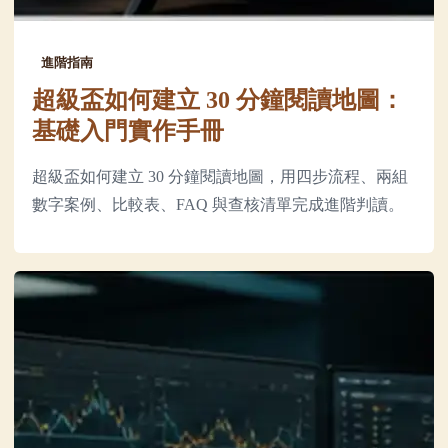
進階指南
超級盃如何建立 30 分鐘閱讀地圖：
基礎入門實作手冊
超級盃如何建立 30 分鐘閱讀地圖，用四步流程、兩組
數字案例、比較表、FAQ 與查核清單完成進階判讀。