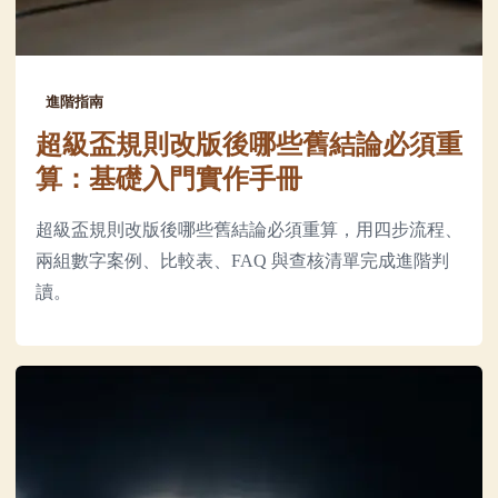
進階指南
超級盃規則改版後哪些舊結論必須重
算：基礎入門實作手冊
超級盃規則改版後哪些舊結論必須重算，用四步流程、
兩組數字案例、比較表、FAQ 與查核清單完成進階判
讀。