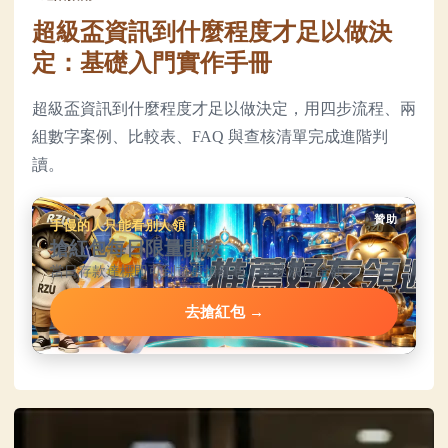
超級盃資訊到什麼程度才足以做決
定：基礎入門實作手冊
超級盃資訊到什麼程度才足以做決定，用四步流程、兩
組數字案例、比較表、FAQ 與查核清單完成進階判
讀。
贊助
手慢的人只能看別人領
搶紅包每日限量開放
當日存款達標即可到首頁搶紅包，手速決定金額。
去搶紅包 →