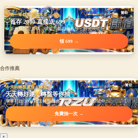
贊助
第一筆就多三成本金
首存 2000 直接送 699
新會員限定加碼，碼量只要彩金五倍，領完就能玩。
領 699 →
合作推薦
贊助
今天的轉盤還沒人轉走
天天轉好運，轉盤等你抽
單筆存款 3000 就送轉盤機會，最高 2888 每天都能中。
免費抽一次 →
×