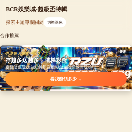
BCR娛樂城-超級盃特輯
探索
主題
專欄
關於
切換深色
合作推薦
贊助
你現在卡在哪一階？
存越多送越多，階梯彩金
累積儲值達標自動解鎖對應彩金，階梯越高送越狠。
看我能領多少 →