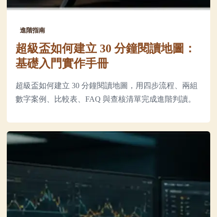
進階指南
超級盃如何建立 30 分鐘閱讀地圖：
基礎入門實作手冊
超級盃如何建立 30 分鐘閱讀地圖，用四步流程、兩組
數字案例、比較表、FAQ 與查核清單完成進階判讀。