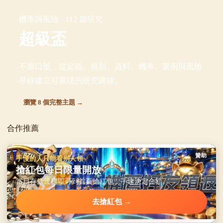
機率與風險 · 112 篇研究
超級盃
不靠口號，從定義、規則、資料、機率、案例與風險
界線建立可重現的研究路線。
瀏覽 8 個完整主題 →
合作推薦
贊助
手慢的人只能看別人領
搶紅包每日限量開放
當日存款達標即可到首頁搶紅包，手速決定金額。
去搶紅包 →