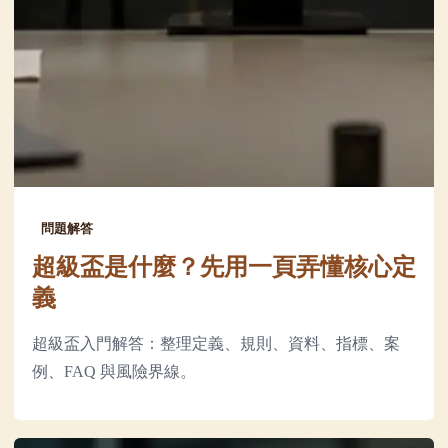
問題解答
超級盃是什麼？先用一頁弄懂核心定
義
超級盃入門解答：整理定義、規則、資料、指標、案
例、FAQ 與風險界線。