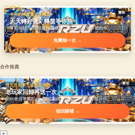
贊助
今天的轉盤還沒人轉走
天天轉好運，轉盤等你抽
單筆存款 3000 就送轉盤機會，最高 2888 每天都能中。
免費抽一次 →
合作推薦
贊助
很久沒回來？這包是你的
老玩家回歸再送一次
回鍋會員專屬彩金，優惠頁面一鍵領取不用問客服。
領回歸禮 →
×