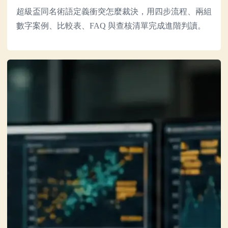
超級盃同名術語定義衝突怎麼裁決，用四步流程、兩組
數字案例、比較表、FAQ 與查核清單完成進階判讀。