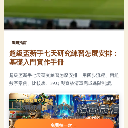
進階指南
超級盃新手七天研究練習怎麼安排：
基礎入門實作手冊
超級盃新手七天研究練習怎麼安排，用四步流程、兩組
數字案例、比較表、FAQ 與查核清單完成進階判讀。
贊助
今天的轉盤還沒人轉走
天天轉好運，轉盤等你抽
單筆存款 3000 就送轉盤機會，最高 2888 每天都能中。
免費抽一次 →