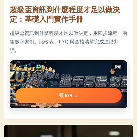
超級盃資訊到什麼程度才足以做決
定：基礎入門實作手冊
超級盃資訊到什麼程度才足以做決定，用四步流程、兩
組數字案例、比較表、FAQ 與查核清單完成進階判
讀。
贊助
第一筆就多三成本金
首存 2000 直接送 699
新會員限定加碼，碼量只要彩金五倍，領完就能玩。
領 699 →