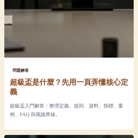
問題解答
超級盃是什麼？先用一頁弄懂核心定
義
超級盃入門解答：整理定義、規則、資料、指標、案
例、FAQ 與風險界線。