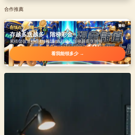
合作推薦
贊助
你現在卡在哪一階？
存越多送越多，階梯彩金
累積儲值達標自動解鎖對應彩金，階梯越高送越狠。
看我能領多少 →