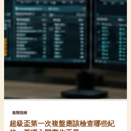
進階指南
超級盃第一次複盤應該檢查哪些紀