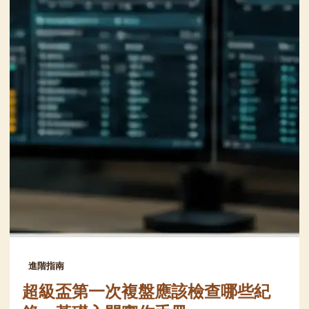
進階指南
超級盃第一次複盤應該檢查哪些紀