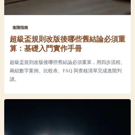
進階指南
超級盃規則改版後哪些舊結論必須重
算：基礎入門實作手冊
超級盃規則改版後哪些舊結論必須重算，用四步流程、
兩組數字案例、比較表、FAQ 與查核清單完成進階判
讀。