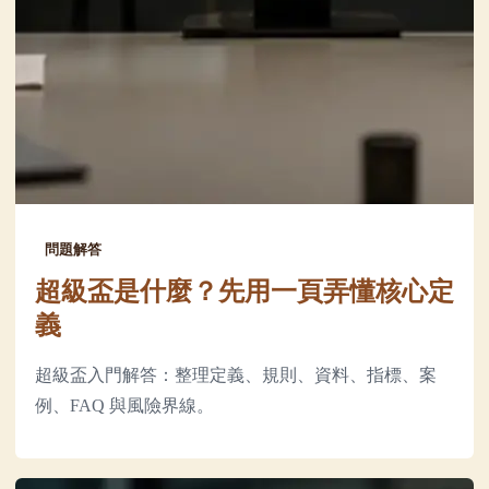
問題解答
超級盃是什麼？先用一頁弄懂核心定
義
超級盃入門解答：整理定義、規則、資料、指標、案
例、FAQ 與風險界線。