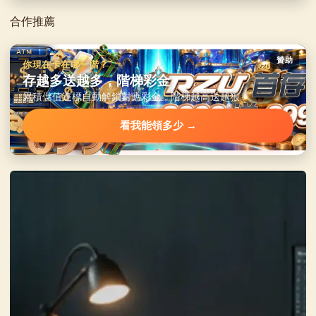
合作推薦
贊助
你現在卡在哪一階？
存越多送越多，階梯彩金
累積儲值達標自動解鎖對應彩金，階梯越高送越狠。
看我能領多少 →