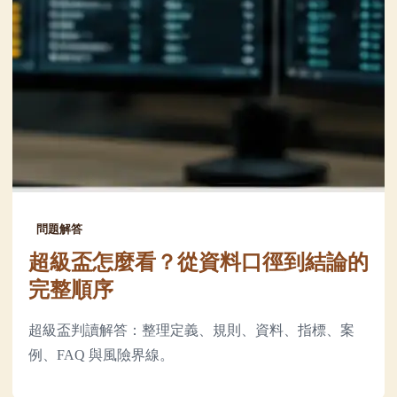
問題解答
超級盃怎麼看？從資料口徑到結論的
完整順序
超級盃判讀解答：整理定義、規則、資料、指標、案
例、FAQ 與風險界線。