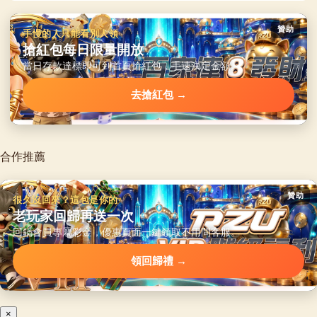
贊助
手慢的人只能看別人領
搶紅包每日限量開放
當日存款達標即可到首頁搶紅包，手速決定金額。
去搶紅包 →
合作推薦
贊助
很久沒回來？這包是你的
老玩家回歸再送一次
回鍋會員專屬彩金，優惠頁面一鍵領取不用問客服。
領回歸禮 →
×