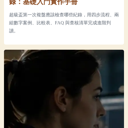
錄：基礎入門實作手冊
超級盃第一次複盤應該檢查哪些紀錄，用四步流程、兩
組數字案例、比較表、FAQ 與查核清單完成進階判
讀。