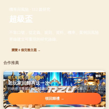
機率與風險 · 112 篇研究
超級盃
不靠口號，從定義、規則、資料、機率、案例與風險
界線建立可重現的研究路線。
瀏覽 8 個完整主題 →
合作推薦
贊助
很久沒回來？這包是你的
老玩家回歸再送一次
回鍋會員專屬彩金，優惠頁面一鍵領取不用問客服。
領回歸禮 →