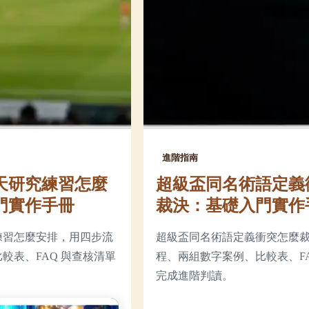
進階指南
天研究練習怎麼
超級盃同名術語定義
門實作手冊
裁決：基礎入門實作
練習怎麼安排，用四步流
超級盃同名術語定義衝突怎麼
較表、FAQ 與查核清單
程、兩組數字案例、比較表、FA
完成進階判讀。