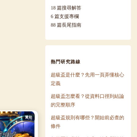
18 篇搜尋解答
6 篇支援專欄
88 篇長尾指南
熱門研究路線
超級盃是什麼？先用一頁弄懂核心
定義
超級盃怎麼看？從資料口徑到結論
的完整順序
超級盃規則有哪些？開始前必查的
贊助
條件