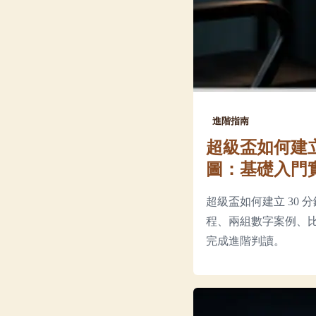
進階指南
超級盃如何建立
圖：基礎入門
超級盃如何建立 30 
程、兩組數字案例、比
完成進階判讀。