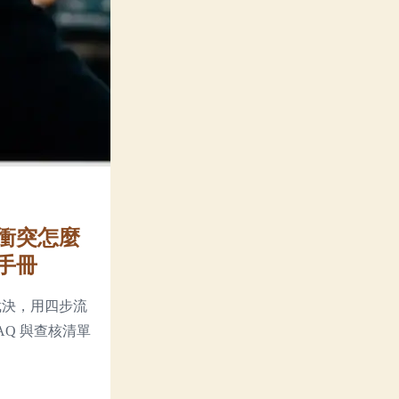
衝突怎麼
手冊
裁決，用四步流
Q 與查核清單