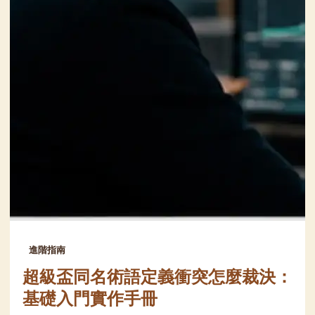
進階指南
超級盃同名術語定義衝突怎麼裁決：
基礎入門實作手冊