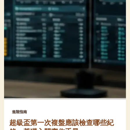
進階指南
超級盃第一次複盤應該檢查哪些紀