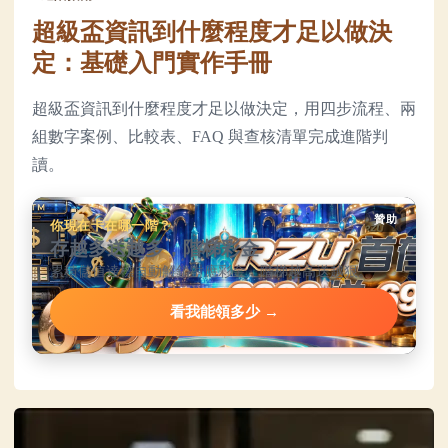
超級盃資訊到什麼程度才足以做決
定：基礎入門實作手冊
超級盃資訊到什麼程度才足以做決定，用四步流程、兩
組數字案例、比較表、FAQ 與查核清單完成進階判
讀。
贊助
你現在卡在哪一階？
存越多送越多，階梯彩金
累積儲值達標自動解鎖對應彩金，階梯越高送越狠。
看我能領多少 →