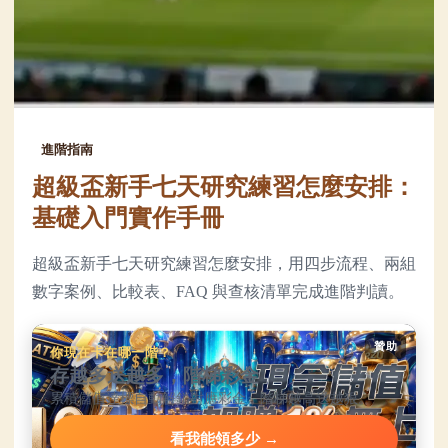
進階指南
超級盃新手七天研究練習怎麼安排：
基礎入門實作手冊
超級盃新手七天研究練習怎麼安排，用四步流程、兩組
數字案例、比較表、FAQ 與查核清單完成進階判讀。
贊助
你現在卡在哪一階？
存越多送越多，階梯彩金
累積儲值達標自動解鎖對應彩金，階梯越高送越狠。
看我能領多少 →