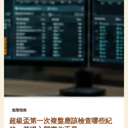
進階指南
超級盃第一次複盤應該檢查哪些紀