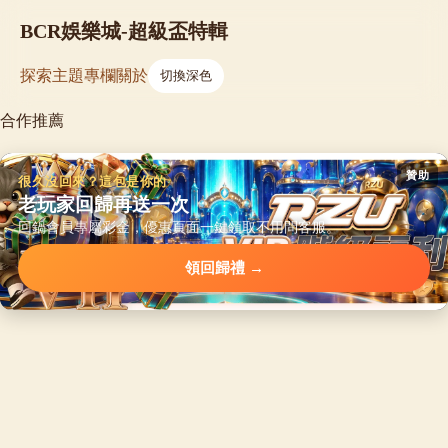
BCR娛樂城-超級盃特輯
探索
主題
專欄
關於
切換深色
合作推薦
贊助
很久沒回來？這包是你的
老玩家回歸再送一次
回鍋會員專屬彩金，優惠頁面一鍵領取不用問客服。
領回歸禮 →