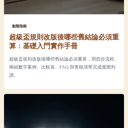
進階指南
超級盃規則改版後哪些舊結論必須重
算：基礎入門實作手冊
超級盃規則改版後哪些舊結論必須重算，用四步流程、
兩組數字案例、比較表、FAQ 與查核清單完成進階判
讀。