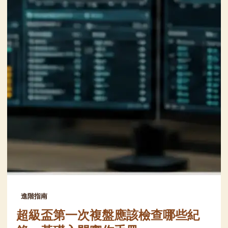
進階指南
超級盃第一次複盤應該檢查哪些紀