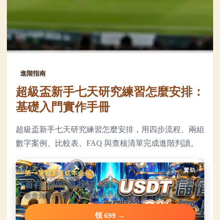
進階指南
超級盃新手七天研究練習怎麼安排：
基礎入門實作手冊
超級盃新手七天研究練習怎麼安排，用四步流程、兩組
數字案例、比較表、FAQ 與查核清單完成進階判讀。
贊助
第一筆就多三成本金
首存 2000 直接送 699
新會員限定加碼，碼量只要彩金五倍，領完就能玩。
領 699 →