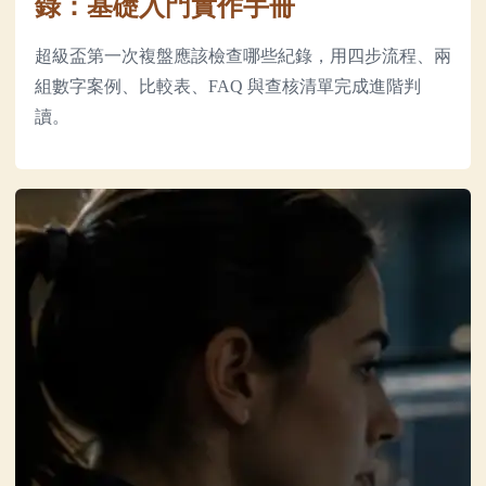
錄：基礎入門實作手冊
超級盃第一次複盤應該檢查哪些紀錄，用四步流程、兩
組數字案例、比較表、FAQ 與查核清單完成進階判
讀。