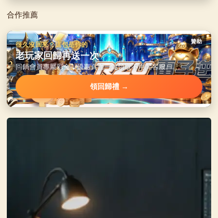
合作推薦
贊助
很久沒回來？這包是你的
老玩家回歸再送一次
回鍋會員專屬彩金，優惠頁面一鍵領取不用問客服。
領回歸禮 →