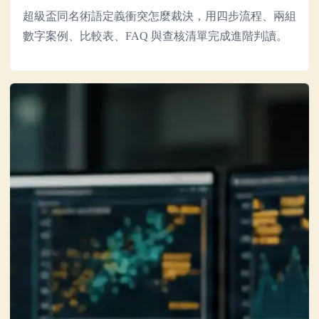
超級盃同名術語定義衝突怎麼裁決，用四步流程、兩組
數字案例、比較表、FAQ 與查核清單完成進階判讀。