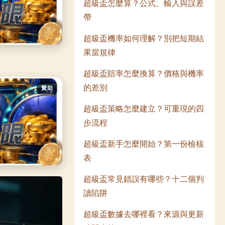
超級盃怎麼算？公式、輸入與誤差
帶
超級盃機率如何理解？別把短期結
果當規律
超級盃賠率怎麼換算？價格與機率
的差別
贊助
超級盃策略怎麼建立？可重現的四
步流程
超級盃新手怎麼開始？第一份檢核
表
超級盃常見錯誤有哪些？十二個判
讀陷阱
超級盃數據去哪裡看？來源與更新