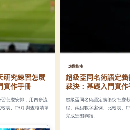
進階指南
天研究練習怎麼
超級盃同名術語定義
門實作手冊
裁決：基礎入門實作
練習怎麼安排，用四步流
超級盃同名術語定義衝突怎麼
較表、FAQ 與查核清單
程、兩組數字案例、比較表、FA
完成進階判讀。