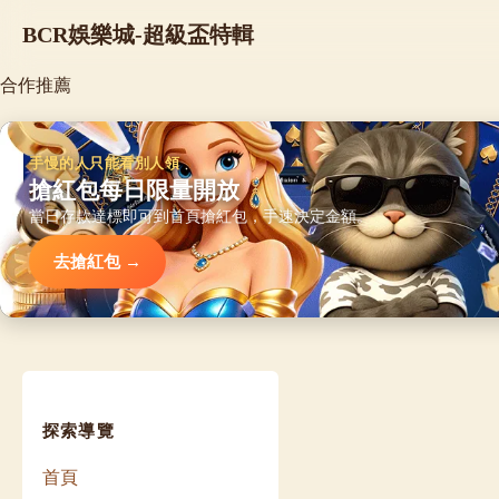
BCR娛樂城-超級盃特輯
合作推薦
手慢的人只能看別人領
搶紅包每日限量開放
當日存款達標即可到首頁搶紅包，手速決定金額。
去搶紅包 →
探索導覽
首頁