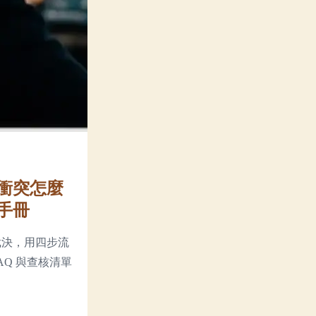
衝突怎麼
手冊
裁決，用四步流
Q 與查核清單