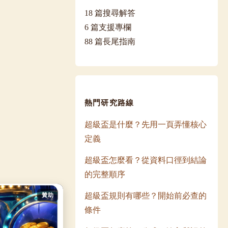
18 篇搜尋解答
6 篇支援專欄
88 篇長尾指南
熱門研究路線
超級盃是什麼？先用一頁弄懂核心
定義
超級盃怎麼看？從資料口徑到結論
的完整順序
超級盃規則有哪些？開始前必查的
贊助
條件