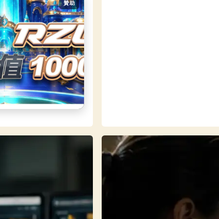
贊助
接
量
就