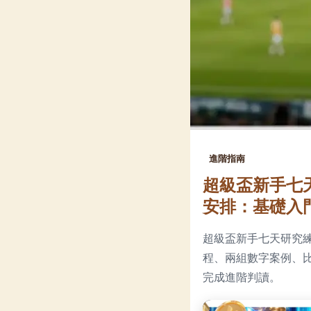
進階指南
超級盃新手七
安排：基礎入
超級盃新手七天研究
程、兩組數字案例、比
完成進階判讀。