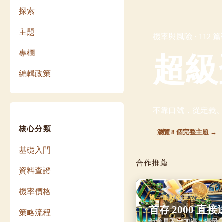
探索
主題
機率與風險 · 112 
專欄
超級
編輯政策
不靠口號，從定義
核心分類
瀏覽 8 個完整主題 →
基礎入門
合作推薦
資料查證
機率價格
第一筆就多三成本金
首存 2000 直接送
策略流程
新會員限定加碼，碼量