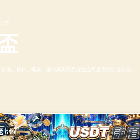
篇研究
盃
、規則、資料、機率、案例與風險界線建立可重現的研究路線。
 699
只要彩金五倍，領完就能玩。