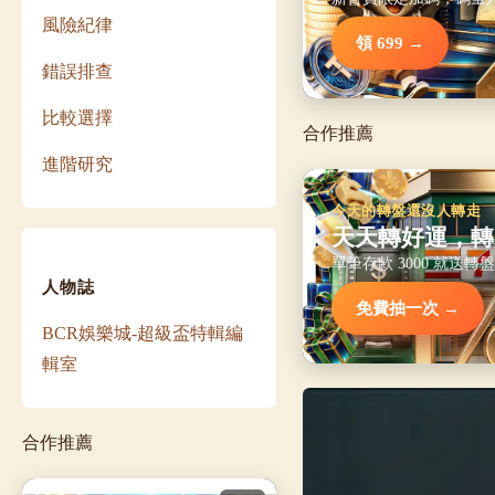
風險紀律
領 699 →
錯誤排查
比較選擇
合作推薦
進階研究
今天的轉盤還沒人轉走
天天轉好運，轉
單筆存款 3000 就送轉
人物誌
免費抽一次 →
BCR娛樂城-超級盃特輯編
輯室
合作推薦