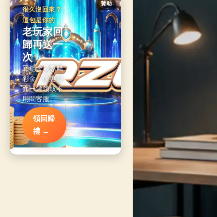
贊助
很久沒回來？
這包是你的
老玩家回
歸再送一
次
回鍋會員專屬
彩金，優惠頁
面一鍵領取不
用問客服。
領回歸
禮 →