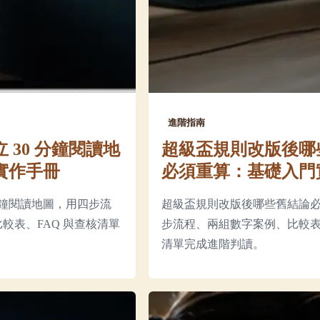
進階指南
 30 分鐘閱讀地
超級盃規則改版後哪
實作手冊
必須重算：基礎入門
分鐘閱讀地圖，用四步流
超級盃規則改版後哪些舊結論
較表、FAQ 與查核清單
步流程、兩組數字案例、比較表、
清單完成進階判讀。