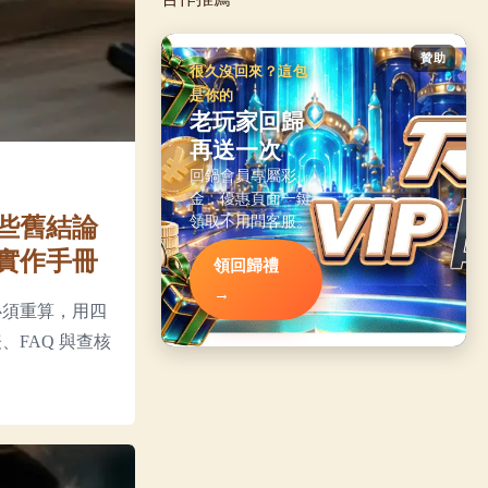
贊助
很久沒回來？這包
是你的
老玩家回歸
再送一次
回鍋會員專屬彩
金，優惠頁面一鍵
領取不用問客服。
些舊結論
實作手冊
領回歸禮
→
必須重算，用四
FAQ 與查核