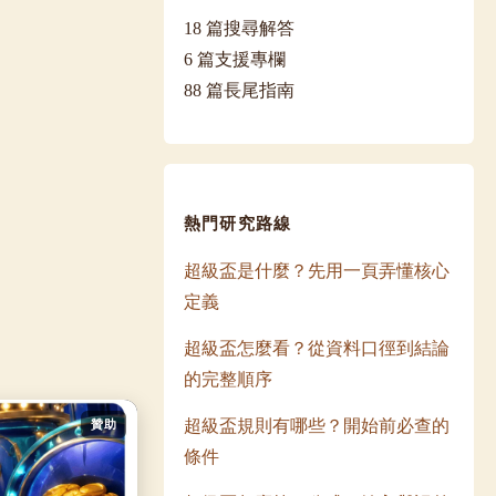
18 篇搜尋解答
6 篇支援專欄
88 篇長尾指南
熱門研究路線
超級盃是什麼？先用一頁弄懂核心
定義
超級盃怎麼看？從資料口徑到結論
的完整順序
超級盃規則有哪些？開始前必查的
贊助
條件