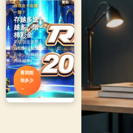
贊助
你現在卡在哪
一階？
存越多送
越多，階
梯彩金
累積儲值達標
自動解鎖對應
彩金，階梯越
高送越狠。
看我能
領多少
→