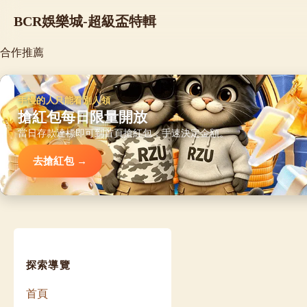
BCR娛樂城-超級盃特輯
合作推薦
手慢的人只能看別人領
搶紅包每日限量開放
當日存款達標即可到首頁搶紅包，手速決定金額。
去搶紅包 →
探索導覽
首頁