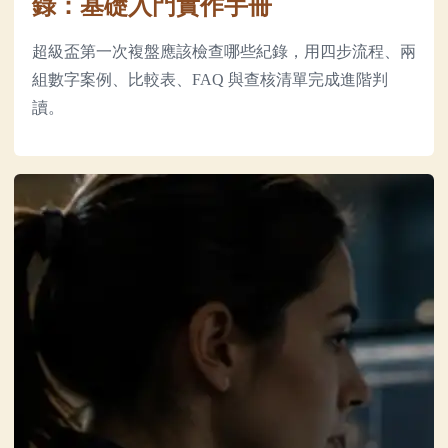
錄：基礎入門實作手冊
超級盃第一次複盤應該檢查哪些紀錄，用四步流程、兩
組數字案例、比較表、FAQ 與查核清單完成進階判
讀。