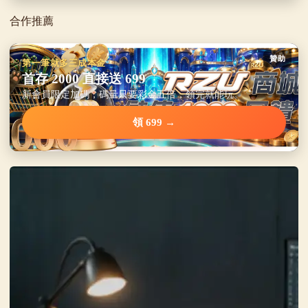
合作推薦
贊助
第一筆就多三成本金
首存 2000 直接送 699
新會員限定加碼，碼量只要彩金五倍，領完就能玩。
領 699 →