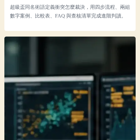
超級盃同名術語定義衝突怎麼裁決，用四步流程、兩組
數字案例、比較表、FAQ 與查核清單完成進階判讀。