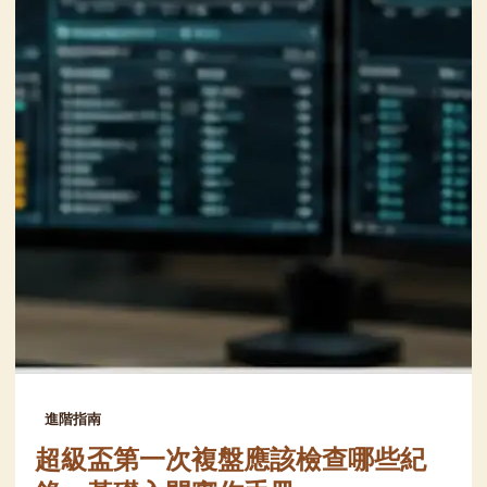
進階指南
超級盃第一次複盤應該檢查哪些紀