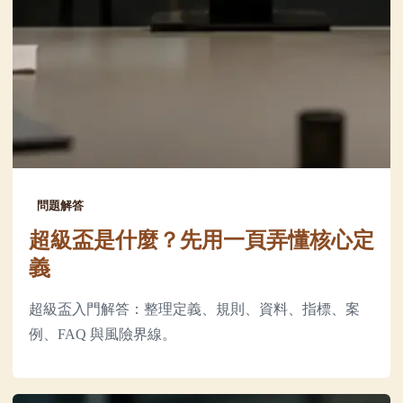
問題解答
超級盃是什麼？先用一頁弄懂核心定
義
超級盃入門解答：整理定義、規則、資料、指標、案
例、FAQ 與風險界線。