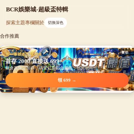
BCR娛樂城-超級盃特輯
探索
主題
專欄
關於
切換深色
合作推薦
贊助
第一筆就多三成本金
首存 2000 直接送 699
新會員限定加碼，碼量只要彩金五倍，領完就能玩。
領 699 →