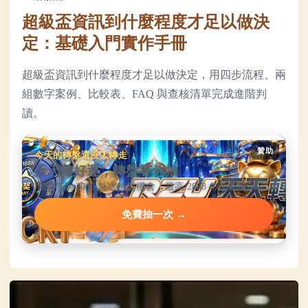
超級盃資訊到什麼程度才足以做決
定：基礎入門實作手冊
超級盃資訊到什麼程度才足以做決定，用四步流程、兩
組數字案例、比較表、FAQ 與查核清單完成進階判
讀。
贊助
今天的轉盤還沒人轉走
天天轉好運，轉盤等你抽
單筆存款 3000 就送轉盤機會，最高 2888 每天都能中。
免費抽一次 →