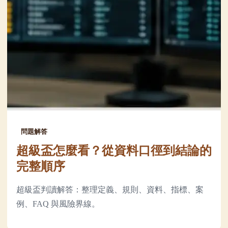
問題解答
超級盃怎麼看？從資料口徑到結論的
完整順序
超級盃判讀解答：整理定義、規則、資料、指標、案
例、FAQ 與風險界線。