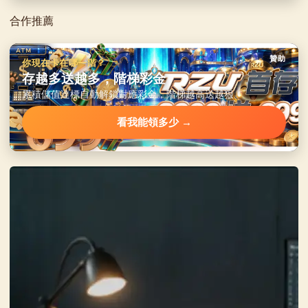
合作推薦
贊助
你現在卡在哪一階？
存越多送越多，階梯彩金
累積儲值達標自動解鎖對應彩金，階梯越高送越狠。
看我能領多少 →