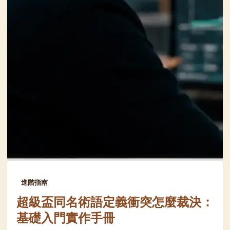
進階指南
超級盃同名術語定義衝突怎麼裁決：
基礎入門實作手冊