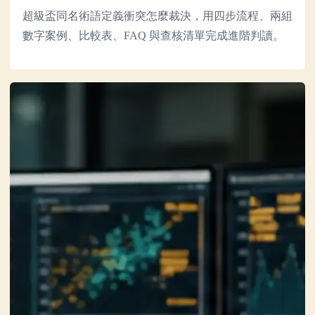
超級盃同名術語定義衝突怎麼裁決，用四步流程、兩組
數字案例、比較表、FAQ 與查核清單完成進階判讀。