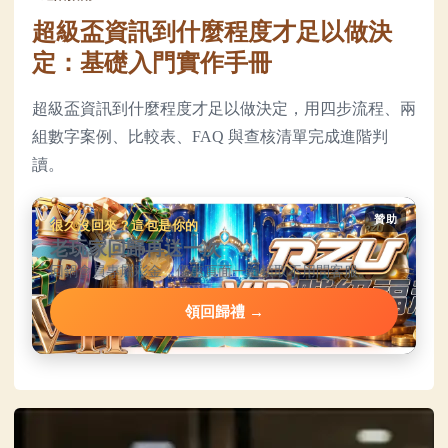
超級盃資訊到什麼程度才足以做決
定：基礎入門實作手冊
超級盃資訊到什麼程度才足以做決定，用四步流程、兩
組數字案例、比較表、FAQ 與查核清單完成進階判
讀。
贊助
很久沒回來？這包是你的
老玩家回歸再送一次
回鍋會員專屬彩金，優惠頁面一鍵領取不用問客服。
領回歸禮 →