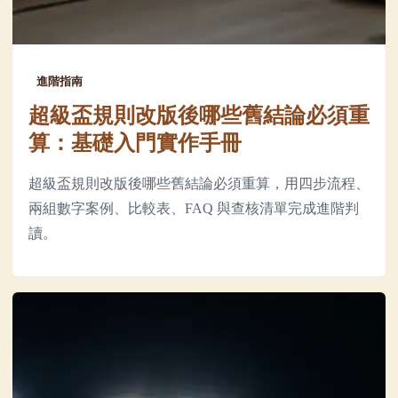
進階指南
超級盃規則改版後哪些舊結論必須重
算：基礎入門實作手冊
超級盃規則改版後哪些舊結論必須重算，用四步流程、
兩組數字案例、比較表、FAQ 與查核清單完成進階判
讀。