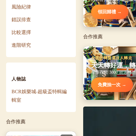
風險紀律
領回歸禮 →
錯誤排查
比較選擇
合作推薦
進階研究
今天的轉盤還沒人轉走
天天轉好運，轉
單筆存款 3000 就送轉
人物誌
免費抽一次 →
BCR娛樂城-超級盃特輯編
輯室
合作推薦