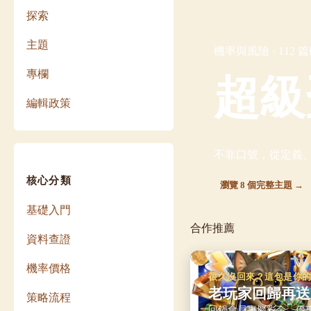
探索
主題
機率與風險 · 112 
專欄
超級
編輯政策
不靠口號，從定義
核心分類
瀏覽 8 個完整主題 →
基礎入門
合作推薦
資料查證
機率價格
很久沒回來？這包是你
老玩家回歸再送
策略流程
回鍋會員專屬彩金，優