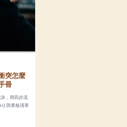
衝突怎麼
手冊
裁決，用四步流
Q 與查核清單