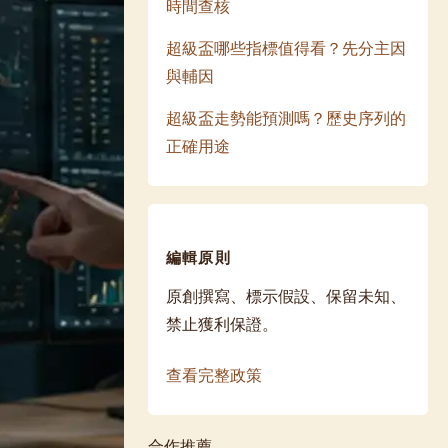
時間查核
超級盃哪些指標值得看？先分主因
與輔因
超級盃走勢能預測嗎？歷史序列的
正確用途
編輯原則
原創撰寫、標示假設、保留未知、
禁止獲利保證。
查看完整政策
合作推薦