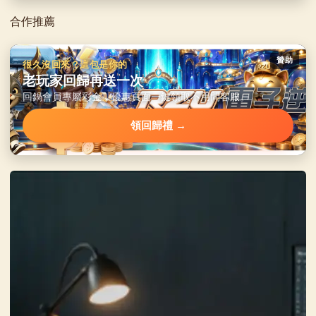
合作推薦
贊助
很久沒回來？這包是你的
老玩家回歸再送一次
回鍋會員專屬彩金，優惠頁面一鍵領取不用問客服。
領回歸禮 →