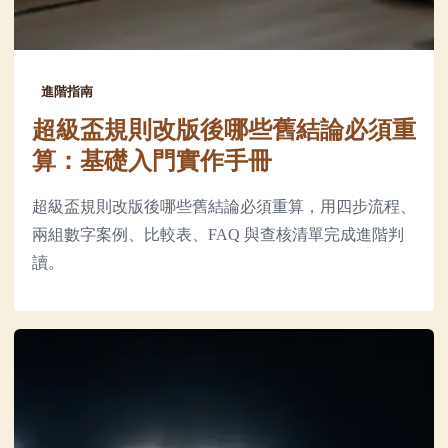
進階指南
超級盃規則改版後哪些舊結論必須重
算：基礎入門實作手冊
超級盃規則改版後哪些舊結論必須重算，用四步流程、
兩組數字案例、比較表、FAQ 與查核清單完成進階判
讀。