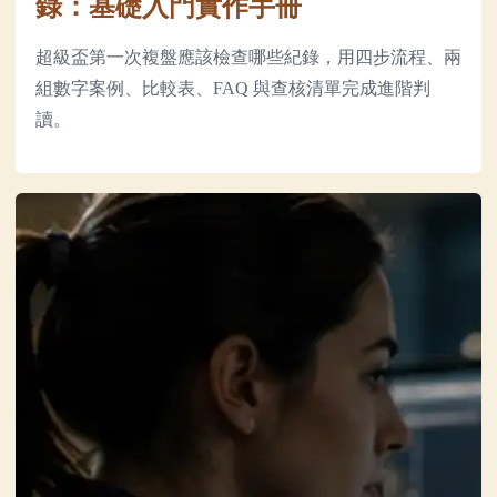
錄：基礎入門實作手冊
超級盃第一次複盤應該檢查哪些紀錄，用四步流程、兩
組數字案例、比較表、FAQ 與查核清單完成進階判
讀。