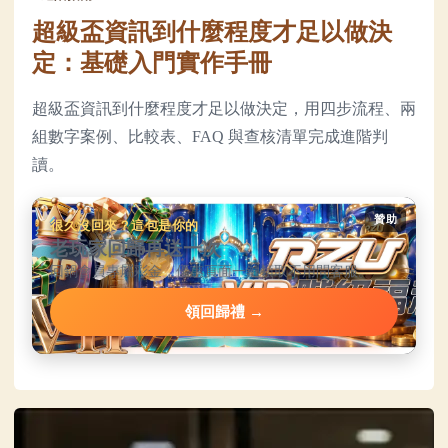
超級盃資訊到什麼程度才足以做決
定：基礎入門實作手冊
超級盃資訊到什麼程度才足以做決定，用四步流程、兩
組數字案例、比較表、FAQ 與查核清單完成進階判
讀。
贊助
很久沒回來？這包是你的
老玩家回歸再送一次
回鍋會員專屬彩金，優惠頁面一鍵領取不用問客服。
領回歸禮 →