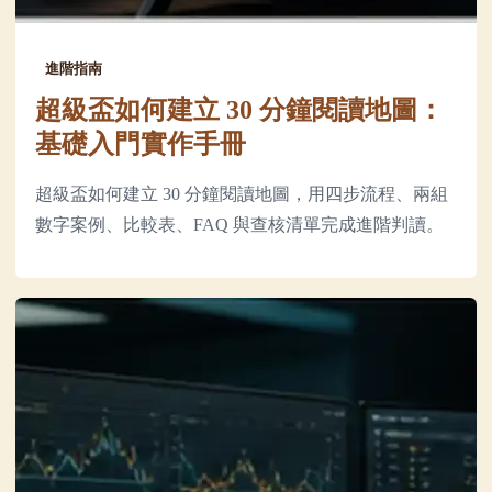
進階指南
超級盃如何建立 30 分鐘閱讀地圖：
基礎入門實作手冊
超級盃如何建立 30 分鐘閱讀地圖，用四步流程、兩組
數字案例、比較表、FAQ 與查核清單完成進階判讀。