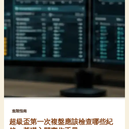
進階指南
超級盃第一次複盤應該檢查哪些紀