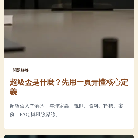
問題解答
超級盃是什麼？先用一頁弄懂核心定
義
超級盃入門解答：整理定義、規則、資料、指標、案
例、FAQ 與風險界線。