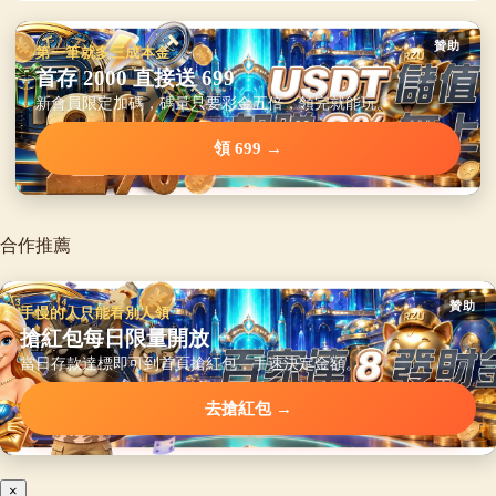
贊助
第一筆就多三成本金
首存 2000 直接送 699
新會員限定加碼，碼量只要彩金五倍，領完就能玩。
領 699 →
合作推薦
贊助
手慢的人只能看別人領
搶紅包每日限量開放
當日存款達標即可到首頁搶紅包，手速決定金額。
去搶紅包 →
×