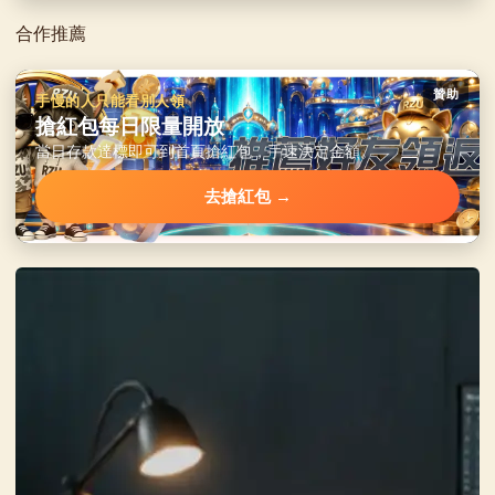
合作推薦
贊助
手慢的人只能看別人領
搶紅包每日限量開放
當日存款達標即可到首頁搶紅包，手速決定金額。
去搶紅包 →