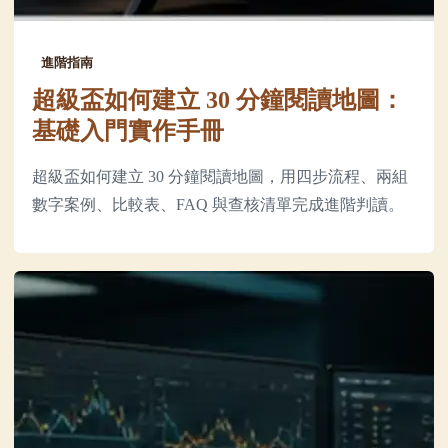
進階指南
超級盃如何建立 30 分鐘閱讀地圖：
基礎入門實作手冊
超級盃如何建立 30 分鐘閱讀地圖，用四步流程、兩組
數字案例、比較表、FAQ 與查核清單完成進階判讀。