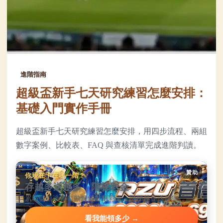
進階指南
超級盃新手七天研究練習怎麼安排：
基礎入門實作手冊
超級盃新手七天研究練習怎麼安排，用四步流程、兩組
數字案例、比較表、FAQ 與查核清單完成進階判讀。
贊助
你現在卡在哪一階？
存越多送越多，階梯彩金
累積儲值達標自動解鎖對應彩金，階梯越高送越狠。
看我能領多少 →