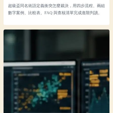
超級盃同名術語定義衝突怎麼裁決，用四步流程、兩組
數字案例、比較表、FAQ 與查核清單完成進階判讀。