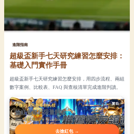
進階指南
超級盃新手七天研究練習怎麼安排：
基礎入門實作手冊
超級盃新手七天研究練習怎麼安排，用四步流程、兩組
數字案例、比較表、FAQ 與查核清單完成進階判讀。
贊助
手慢的人只能看別人領
搶紅包每日限量開放
當日存款達標即可到首頁搶紅包，手速決定金額。
去搶紅包 →