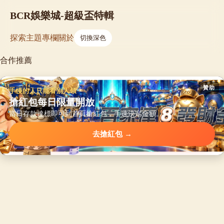
BCR娛樂城-超級盃特輯
探索
主題
專欄
關於
切換深色
合作推薦
贊助
手慢的人只能看別人領
搶紅包每日限量開放
當日存款達標即可到首頁搶紅包，手速決定金額。
去搶紅包 →