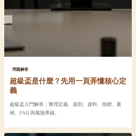
問題解答
超級盃是什麼？先用一頁弄懂核心定
義
超級盃入門解答：整理定義、規則、資料、指標、案
例、FAQ 與風險界線。