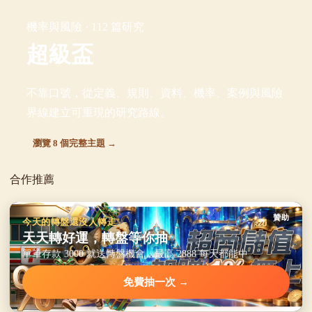
機率與風險 · 112 篇研究
超級盃
不靠口號，從定義、規則、資料、機率、案例與風險
界線建立可重現的研究路線。
瀏覽 8 個完整主題 →
合作推薦
贊助
今天的轉盤還沒人轉走
天天轉好運，轉盤等你抽
單筆存款 3000 就送轉盤機會，最高 2888 每天都能中。
免費抽一次 →