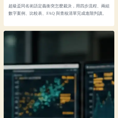
超級盃同名術語定義衝突怎麼裁決，用四步流程、兩組
數字案例、比較表、FAQ 與查核清單完成進階判讀。