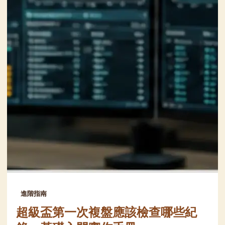
進階指南
超級盃第一次複盤應該檢查哪些紀