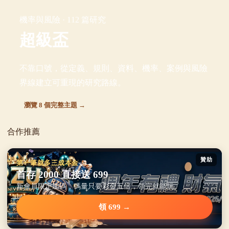
機率與風險 · 112 篇研究
超級盃
不靠口號，從定義、規則、資料、機率、案例與風險
界線建立可重現的研究路線。
瀏覽 8 個完整主題 →
合作推薦
贊助
第一筆就多三成本金
首存 2000 直接送 699
新會員限定加碼，碼量只要彩金五倍，領完就能玩。
領 699 →