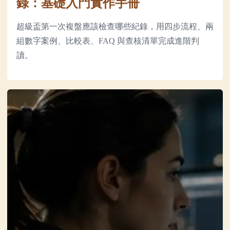
錄：基礎入門實作手冊
超級盃第一次複盤應該檢查哪些紀錄，用四步流程、兩
組數字案例、比較表、FAQ 與查核清單完成進階判
讀。