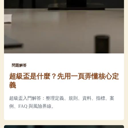
問題解答
超級盃是什麼？先用一頁弄懂核心定
義
超級盃入門解答：整理定義、規則、資料、指標、案
例、FAQ 與風險界線。