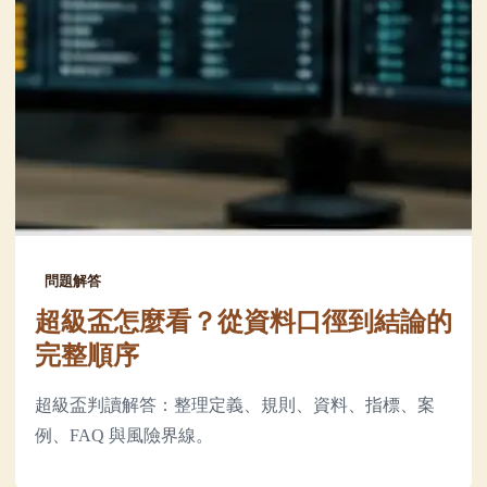
問題解答
超級盃怎麼看？從資料口徑到結論的
完整順序
超級盃判讀解答：整理定義、規則、資料、指標、案
例、FAQ 與風險界線。