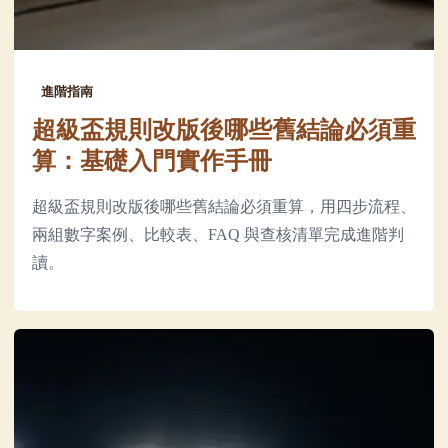
進階指南
超級盃規則改版後哪些舊結論必須重
算：基礎入門實作手冊
超級盃規則改版後哪些舊結論必須重算，用四步流程、
兩組數字案例、比較表、FAQ 與查核清單完成進階判
讀。