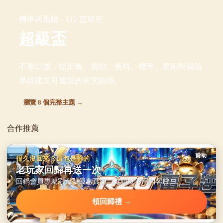
機率與風險 · 112 篇研究
超級盃
不靠口號，從定義、規則、資料、機率、案例與風險
界線建立可重現的研究路線。
瀏覽 8 個完整主題 →
合作推薦
贊助
很久沒回來？這包是你的
老玩家回歸再送一次
回鍋會員專屬彩金，優惠頁面一鍵領取不用問客服。
領回歸禮 →