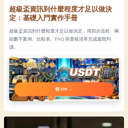
超級盃資訊到什麼程度才足以做決
定：基礎入門實作手冊
超級盃資訊到什麼程度才足以做決定，用四步流程、兩
組數字案例、比較表、FAQ 與查核清單完成進階判
讀。
贊助
第一筆就多三成本金
首存 2000 直接送 699
新會員限定加碼，碼量只要彩金五倍，領完就能玩。
領 699 →