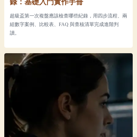
錄：基礎入門實作手冊
超級盃第一次複盤應該檢查哪些紀錄，用四步流程、兩
組數字案例、比較表、FAQ 與查核清單完成進階判
讀。