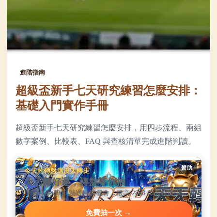
進階指南
超級盃新手七天研究練習怎麼安排：
基礎入門實作手冊
超級盃新手七天研究練習怎麼安排，用四步流程、兩組
數字案例、比較表、FAQ 與查核清單完成進階判讀。
贊助
今天的轉盤還沒人轉走
天天轉好運，轉盤等你抽
單筆存款 3000 就送轉盤機會，最高 2888 每天都能中。
免費抽一次 →