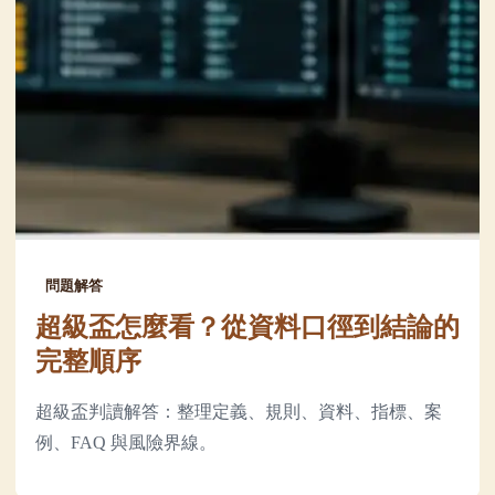
問題解答
超級盃怎麼看？從資料口徑到結論的
完整順序
超級盃判讀解答：整理定義、規則、資料、指標、案
例、FAQ 與風險界線。