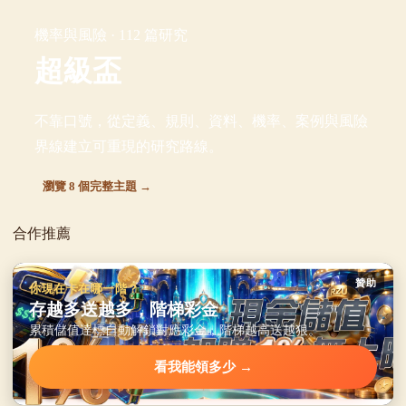
機率與風險 · 112 篇研究
超級盃
不靠口號，從定義、規則、資料、機率、案例與風險
界線建立可重現的研究路線。
瀏覽 8 個完整主題 →
合作推薦
贊助
你現在卡在哪一階？
存越多送越多，階梯彩金
累積儲值達標自動解鎖對應彩金，階梯越高送越狠。
看我能領多少 →