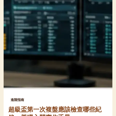
進階指南
超級盃第一次複盤應該檢查哪些紀