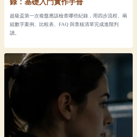
錄：基礎入門實作手冊
超級盃第一次複盤應該檢查哪些紀錄，用四步流程、兩
組數字案例、比較表、FAQ 與查核清單完成進階判
讀。