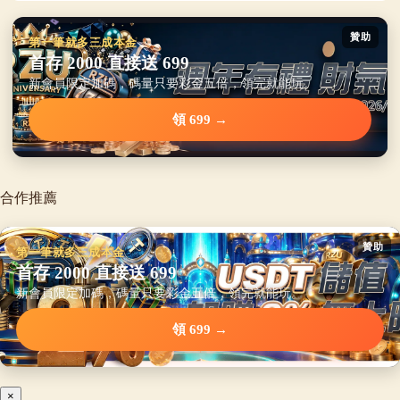
贊助
第一筆就多三成本金
首存 2000 直接送 699
新會員限定加碼，碼量只要彩金五倍，領完就能玩。
領 699 →
合作推薦
贊助
第一筆就多三成本金
首存 2000 直接送 699
新會員限定加碼，碼量只要彩金五倍，領完就能玩。
領 699 →
×