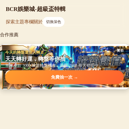
BCR娛樂城-超級盃特輯
探索
主題
專欄
關於
切換深色
合作推薦
贊助
今天的轉盤還沒人轉走
天天轉好運，轉盤等你抽
單筆存款 3000 就送轉盤機會，最高 2888 每天都能中。
免費抽一次 →