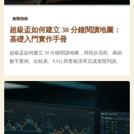
進階指南
超級盃如何建立 30 分鐘閱讀地圖：
基礎入門實作手冊
超級盃如何建立 30 分鐘閱讀地圖，用四步流程、兩組
數字案例、比較表、FAQ 與查核清單完成進階判讀。