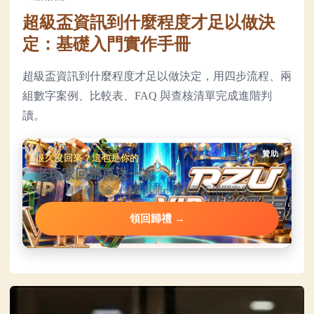
超級盃資訊到什麼程度才足以做決
定：基礎入門實作手冊
超級盃資訊到什麼程度才足以做決定，用四步流程、兩
組數字案例、比較表、FAQ 與查核清單完成進階判
讀。
贊助
很久沒回來？這包是你的
老玩家回歸再送一次
回鍋會員專屬彩金，優惠頁面一鍵領取不用問客服。
領回歸禮 →