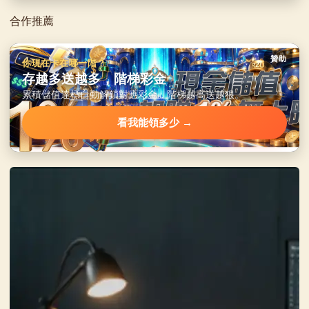
合作推薦
贊助
你現在卡在哪一階？
存越多送越多，階梯彩金
累積儲值達標自動解鎖對應彩金，階梯越高送越狠。
看我能領多少 →