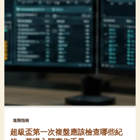
進階指南
超級盃第一次複盤應該檢查哪些紀