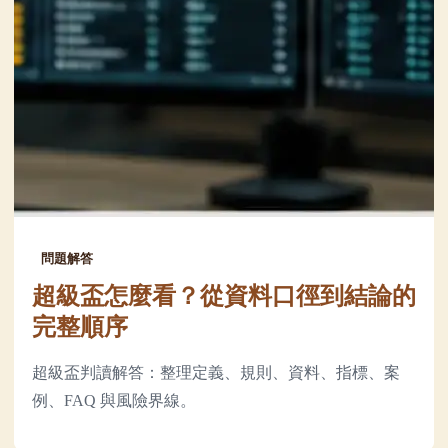
問題解答
超級盃怎麼看？從資料口徑到結論的
完整順序
超級盃判讀解答：整理定義、規則、資料、指標、案
例、FAQ 與風險界線。