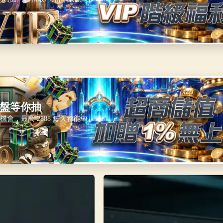
盤等你抽
盤機會，最高 2888 每天都能中。