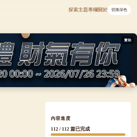
探索
主題
專欄
關於
切換深色
贊助
內容進度
112 / 112 篇已完成