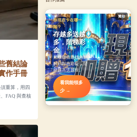
贊助
你現在卡在哪一
階？
存越多送越
多，階梯彩
金
累積儲值達標自動
些舊結論
解鎖對應彩金，階
梯越高送越狠。
實作手冊
看我能領多
必須重算，用四
少 →
FAQ 與查核