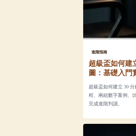
進階指南
超級盃如何建立
圖：基礎入門
超級盃如何建立 30 
程、兩組數字案例、比
完成進階判讀。