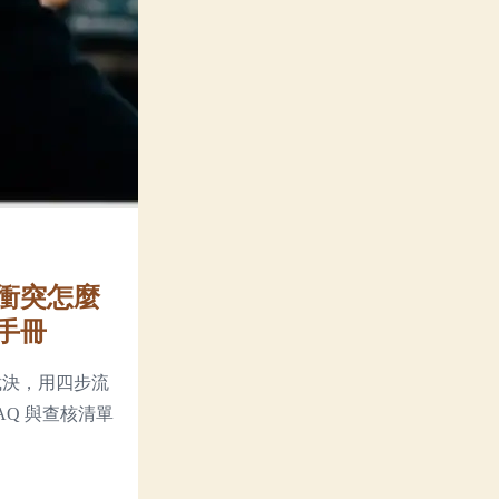
衝突怎麼
手冊
裁決，用四步流
Q 與查核清單