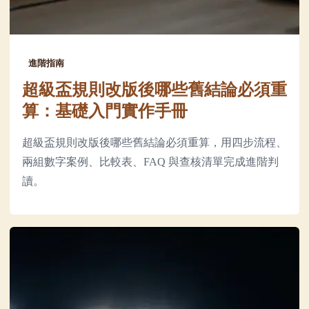
進階指南
超級盃規則改版後哪些舊結論必須重
算：基礎入門實作手冊
超級盃規則改版後哪些舊結論必須重算，用四步流程、
兩組數字案例、比較表、FAQ 與查核清單完成進階判
讀。