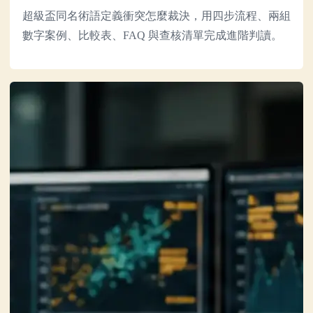
超級盃同名術語定義衝突怎麼裁決，用四步流程、兩組
數字案例、比較表、FAQ 與查核清單完成進階判讀。