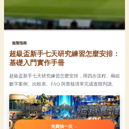
進階指南
超級盃新手七天研究練習怎麼安排：
基礎入門實作手冊
超級盃新手七天研究練習怎麼安排，用四步流程、兩組
數字案例、比較表、FAQ 與查核清單完成進階判讀。
贊助
今天的轉盤還沒人轉走
天天轉好運，轉盤等你抽
單筆存款 3000 就送轉盤機會，最高 2888 每天都能中。
免費抽一次 →