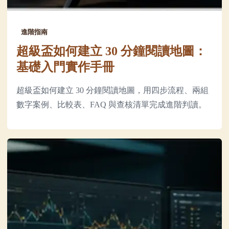
進階指南
超級盃如何建立 30 分鐘閱讀地圖：
基礎入門實作手冊
超級盃如何建立 30 分鐘閱讀地圖，用四步流程、兩組
數字案例、比較表、FAQ 與查核清單完成進階判讀。