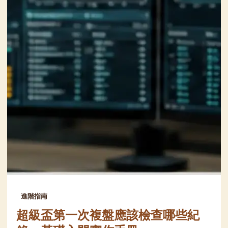
進階指南
超級盃第一次複盤應該檢查哪些紀