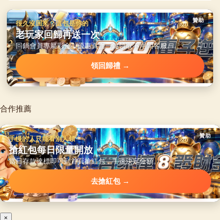
贊助
很久沒回來？這包是你的
老玩家回歸再送一次
回鍋會員專屬彩金，優惠頁面一鍵領取不用問客服。
領回歸禮 →
合作推薦
贊助
手慢的人只能看別人領
搶紅包每日限量開放
當日存款達標即可到首頁搶紅包，手速決定金額。
去搶紅包 →
×