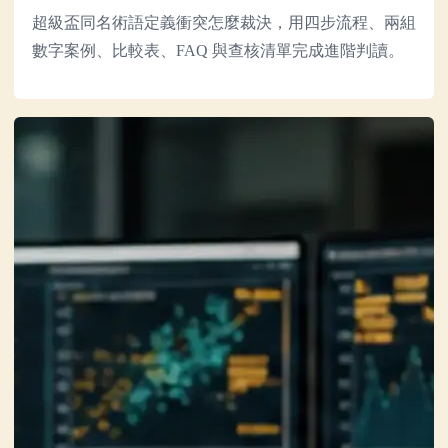
超級盃同名術語定義衝突怎麼裁決，用四步流程、兩組
數字案例、比較表、FAQ 與查核清單完成進階判讀。