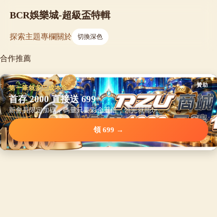
BCR娛樂城-超級盃特輯
探索
主題
專欄
關於
切換深色
合作推薦
贊助
第一筆就多三成本金
首存 2000 直接送 699
新會員限定加碼，碼量只要彩金五倍，領完就能玩。
領 699 →