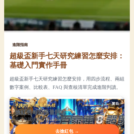
進階指南
超級盃新手七天研究練習怎麼安排：
基礎入門實作手冊
超級盃新手七天研究練習怎麼安排，用四步流程、兩組
數字案例、比較表、FAQ 與查核清單完成進階判讀。
贊助
手慢的人只能看別人領
搶紅包每日限量開放
當日存款達標即可到首頁搶紅包，手速決定金額。
去搶紅包 →