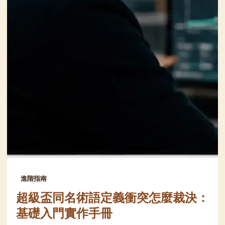
進階指南
超級盃同名術語定義衝突怎麼裁決：
基礎入門實作手冊