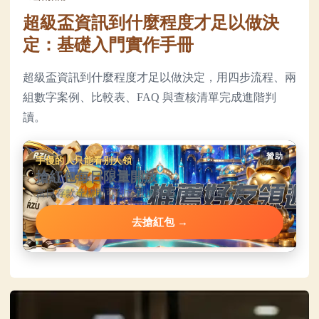
超級盃資訊到什麼程度才足以做決
定：基礎入門實作手冊
超級盃資訊到什麼程度才足以做決定，用四步流程、兩
組數字案例、比較表、FAQ 與查核清單完成進階判
讀。
贊助
手慢的人只能看別人領
搶紅包每日限量開放
當日存款達標即可到首頁搶紅包，手速決定金額。
去搶紅包 →