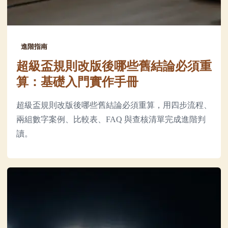
進階指南
超級盃規則改版後哪些舊結論必須重
算：基礎入門實作手冊
超級盃規則改版後哪些舊結論必須重算，用四步流程、
兩組數字案例、比較表、FAQ 與查核清單完成進階判
讀。