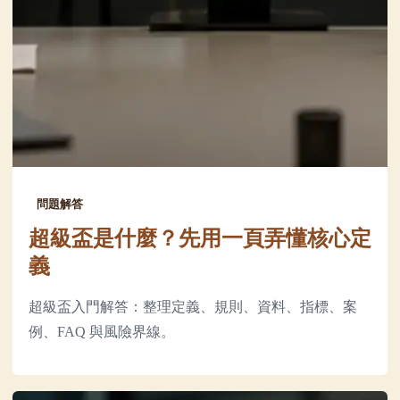
問題解答
超級盃是什麼？先用一頁弄懂核心定
義
超級盃入門解答：整理定義、規則、資料、指標、案
例、FAQ 與風險界線。