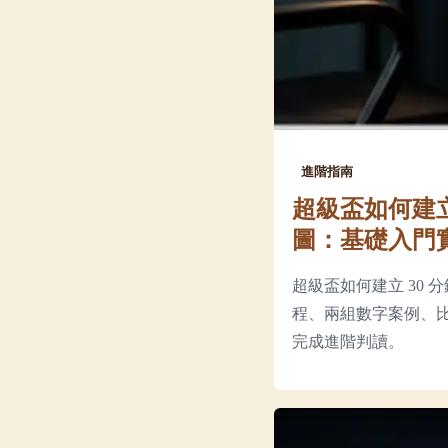
進階指南
超級盃如何建立
圖：基礎入門
超級盃如何建立 30 
程、兩組數字案例、比
完成進階判讀。