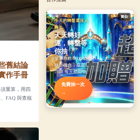
贊助
今天的轉盤還沒人
轉走
天天轉好
運，轉盤等
你抽
單筆存款 3000 就送
些舊結論
轉盤機會，最高
2888 每天都能中。
實作手冊
免費抽一次
必須重算，用四
→
FAQ 與查核