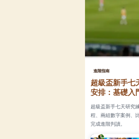
進階指南
超級盃新手七
安排：基礎入
超級盃新手七天研究
程、兩組數字案例、比
完成進階判讀。