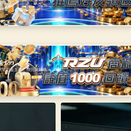
 699
只要彩金五倍，領完就能玩。