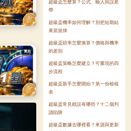
超級盃怎麼算？公式、輸入與誤差
帶
超級盃機率如何理解？別把短期結
果當規律
超級盃賠率怎麼換算？價格與機率
的差別
贊助
超級盃策略怎麼建立？可重現的四
步流程
超級盃新手怎麼開始？第一份檢核
表
超級盃常見錯誤有哪些？十二個判
讀陷阱
超級盃數據去哪裡看？來源與更新