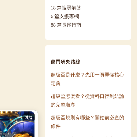
18 篇搜尋解答
6 篇支援專欄
88 篇長尾指南
熱門研究路線
超級盃是什麼？先用一頁弄懂核心
定義
超級盃怎麼看？從資料口徑到結論
的完整順序
超級盃規則有哪些？開始前必查的
贊助
條件