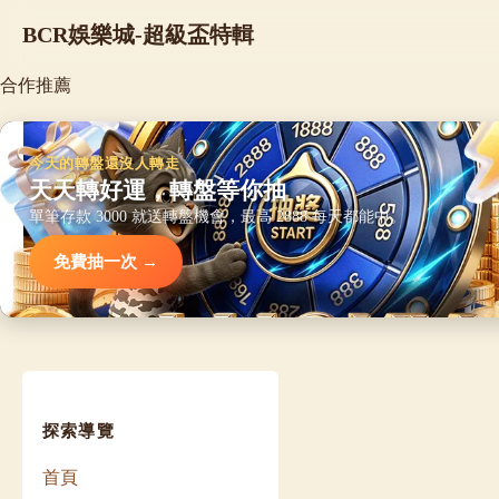
BCR娛樂城-超級盃特輯
合作推薦
今天的轉盤還沒人轉走
天天轉好運，轉盤等你抽
單筆存款 3000 就送轉盤機會，最高 2888 每天都能中。
免費抽一次 →
探索導覽
首頁