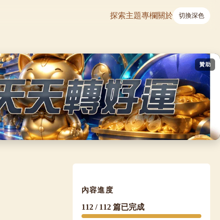
探索
主題
專欄
關於
切換深色
贊助
內容進度
112 / 112 篇已完成