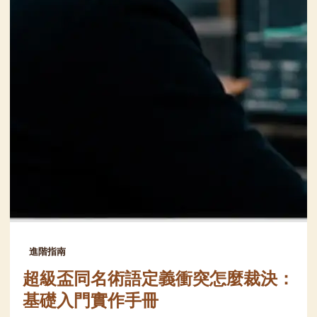
進階指南
超級盃同名術語定義衝突怎麼裁決：
基礎入門實作手冊