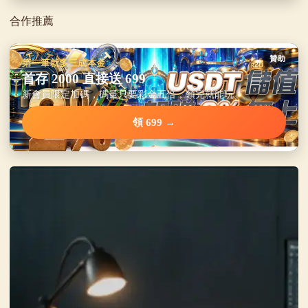
合作推薦
贊助
第一筆就多三成本金
首存 2000 直接送 699
新會員限定加碼，碼量只要彩金五倍，領完就能玩。
領 699 →