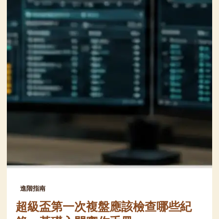
進階指南
超級盃第一次複盤應該檢查哪些紀