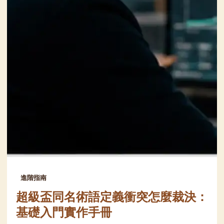
進階指南
超級盃同名術語定義衝突怎麼裁決：
基礎入門實作手冊