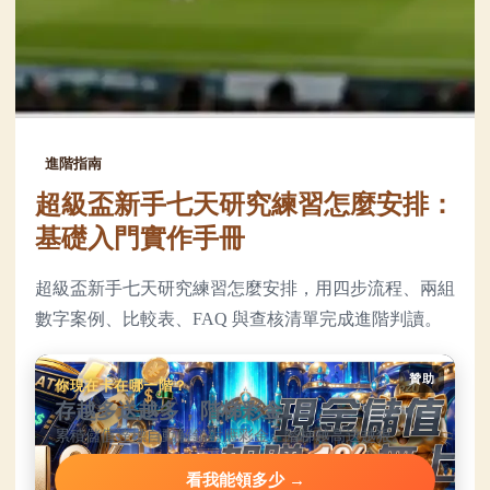
進階指南
超級盃新手七天研究練習怎麼安排：
基礎入門實作手冊
超級盃新手七天研究練習怎麼安排，用四步流程、兩組
數字案例、比較表、FAQ 與查核清單完成進階判讀。
贊助
你現在卡在哪一階？
存越多送越多，階梯彩金
累積儲值達標自動解鎖對應彩金，階梯越高送越狠。
看我能領多少 →