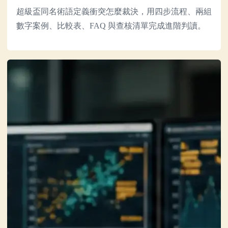
超級盃同名術語定義衝突怎麼裁決，用四步流程、兩組
數字案例、比較表、FAQ 與查核清單完成進階判讀。