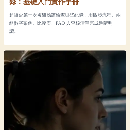
錄：基礎入門實作手冊
超級盃第一次複盤應該檢查哪些紀錄，用四步流程、兩
組數字案例、比較表、FAQ 與查核清單完成進階判
讀。