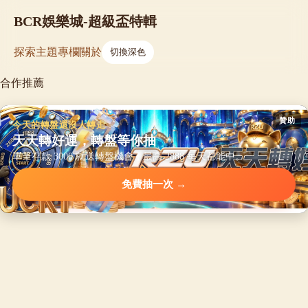
BCR娛樂城-超級盃特輯
探索
主題
專欄
關於
切換深色
合作推薦
贊助
今天的轉盤還沒人轉走
天天轉好運，轉盤等你抽
單筆存款 3000 就送轉盤機會，最高 2888 每天都能中。
免費抽一次 →