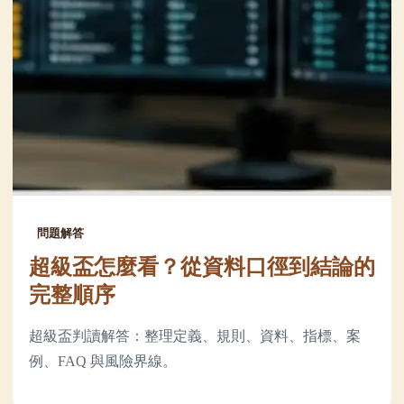
問題解答
超級盃怎麼看？從資料口徑到結論的
完整順序
超級盃判讀解答：整理定義、規則、資料、指標、案
例、FAQ 與風險界線。