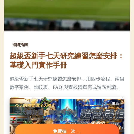
進階指南
超級盃新手七天研究練習怎麼安排：
基礎入門實作手冊
超級盃新手七天研究練習怎麼安排，用四步流程、兩組
數字案例、比較表、FAQ 與查核清單完成進階判讀。
贊助
今天的轉盤還沒人轉走
天天轉好運，轉盤等你抽
單筆存款 3000 就送轉盤機會，最高 2888 每天都能中。
免費抽一次 →