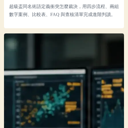
超級盃同名術語定義衝突怎麼裁決，用四步流程、兩組
數字案例、比較表、FAQ 與查核清單完成進階判讀。